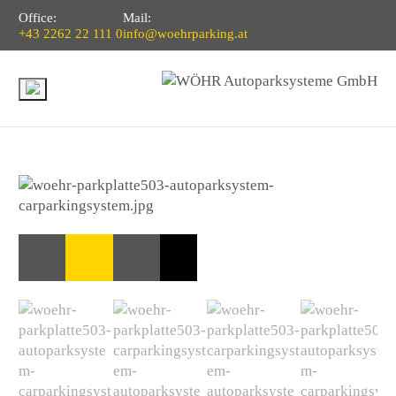
Office:
Mail:
+43 2262 22 111 0
info@woehrparking.at