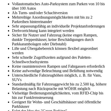
Vollautomatisches Auto-Parksystem zum Parken von 10 bis
über 100 Autos
Als Turm- und/oder Schachtversion
Mehrreihige Anordnungsmöglichkeiten mit bis zu 2
Parkreihen hintereinander
Sehr anpassungsfähig an individuelle Projektanforderungen
Drehvorrichtung kann integriert werden
Sicher für Nutzer und Fahrzeug (keine engen Rampen,
dunkle Treppenhäuser, keine Beschädigungen durch
Parkkarambolagen oder Diebstahl)
Lifte und Übergabebereich können flexibel angeordnet
werden
Sehr schnelle Zugriffszeiten aufgrund des Paletten-
Schnellwechselsystems
Keine raumintensiven Rampen und Fahrgassen erforderlich
Keine aufwendige Beleuchtung und Belüftung notwendig
Unterschiedliche Fahrzeughöhen möglich, z. B. für Vans,
SUVs
Standardmäßig für Fahrzeuggewicht bis zu 2.500 kg, höhere
Belastung nach Rücksprache mit WÖHR möglich
Vielseitige Bedienungsmöglichkeiten, vom RFID-Chip bis
hin zur Funkfernsteuerung
Geeignet für Wohn- und Geschäftshäuser und öffentliche
Parkhäuser
Folgt der Idee des "Green Parking"