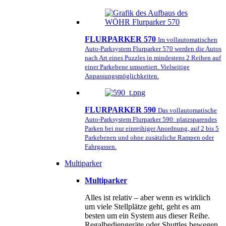
FLURPARKER 570
Im vollautomatischen
Auto-Parksystem Flurparker 570 werden die Autos
nach Art eines Puzzles in mindestens 2 Reihen auf
einer Parkebene umsortiert. Vielseitige
Anpassungsmöglichkeiten.
FLURPARKER 590
Das vollautomatische
Auto-Parksystem Flurparker 590: platzsparendes
Parken bei nur einreihiger Anordnung, auf 2 bis 5
Parkebenen und ohne zusätzliche Rampen oder
Fahrgassen.
Multiparker
Multiparker
Alles ist relativ – aber wenn es wirklich
um viele Stellplätze geht, geht es am
besten um ein System aus dieser Reihe.
Regalbediengeräte oder Shuttles bewegen