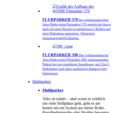
FLURPARKER 570
Im vollautomatischen
Auto-Parksystem Flurparker 570 werden die Autos
nach Art eines Puzzles in mindestens 2 Reihen auf
einer Parkebene umsortiert. Vielseitige
Anpassungsmöglichkeiten.
FLURPARKER 590
Das vollautomatische
Auto-Parksystem Flurparker 590: platzsparendes
Parken bei nur einreihiger Anordnung, auf 2 bis 5
Parkebenen und ohne zusätzliche Rampen oder
Fahrgassen.
Multiparker
Multiparker
Alles ist relativ – aber wenn es wirklich
um viele Stellplätze geht, geht es am
besten um ein System aus dieser Reihe.
Regalbediengeräte oder Shuttles bewegen